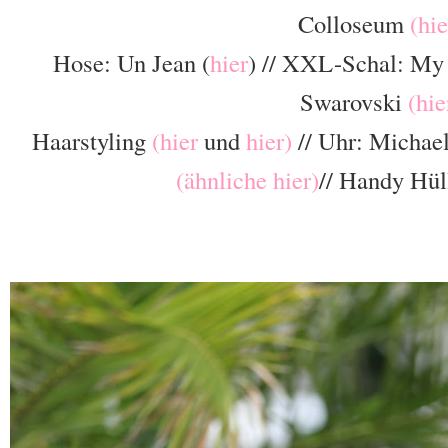
Colloseum
(hie
Hose: Un Jean (
hier
) // XXL-Schal: M
Swarovski
(hie
Haarstyling
(hier
und
hier)
// Uhr: Michae
(ähnliche hier)
// Handy Hü