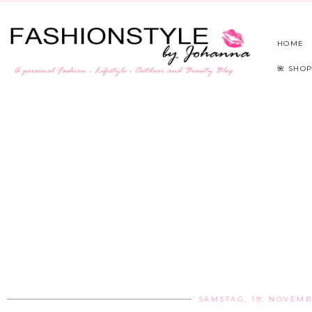
HOME
🌺 SHOP
SAMSTAG, 19. NOVEMB