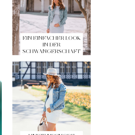
EIN EINFACHER LOOK
IN DER
SCHWANGERSCHAFT