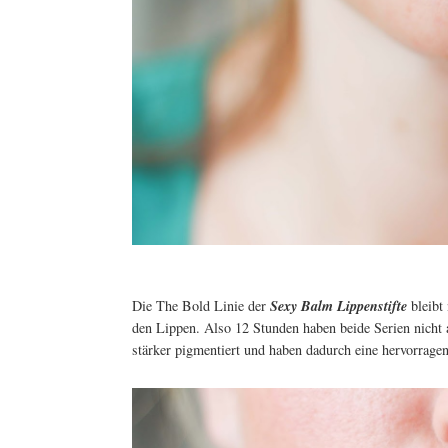
Die The Bold Linie der
Sexy Balm Lippenstifte
bleibt
den Lippen. Also 12 Stunden haben beide Serien nicht a
stärker pigmentiert und haben dadurch eine hervorrage