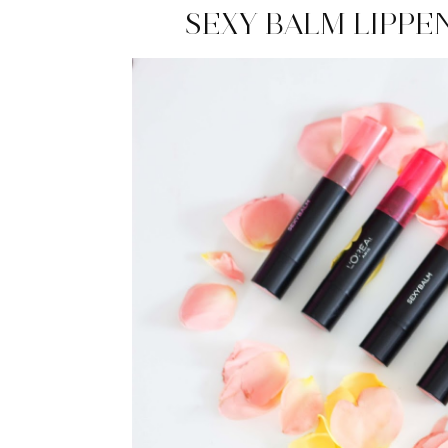
SEXY BALM LIPPE