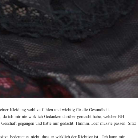
einer Kleidung wohl zu fühlen und wichtig für die Gesundheit.
n, da ich mir nie wirklich Gedanken darüber gemacht habe, welcher BH
ins Geschäft gegangen und hatte mir gedacht: Hmmm…der müsste passen. Sitzt
tzt, bedeutet es nicht, dass er wirklich der Richtige ist.
Ich kann mir