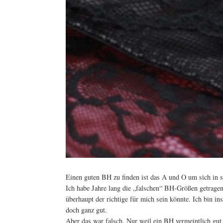
Einen guten BH zu finden ist das A und O um sich in s
Ich habe Jahre lang die „falschen“ BH-Größen getrage
überhaupt der richtige für mich sein könnte. Ich bin 
doch ganz gut.
Aber das war falsch. Nur weil ein BH vermeintlich gut si