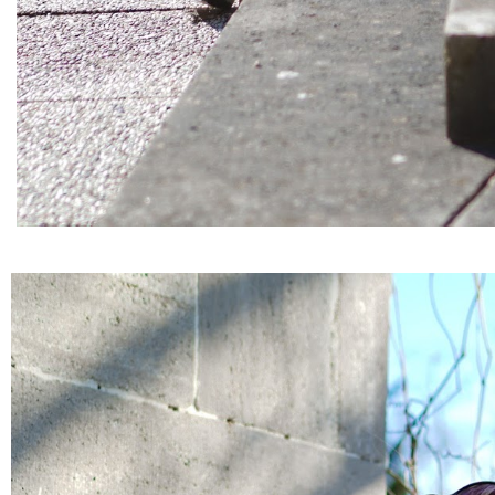
weiße-jeans-valentino-rockstud-look-a-like-frühlin