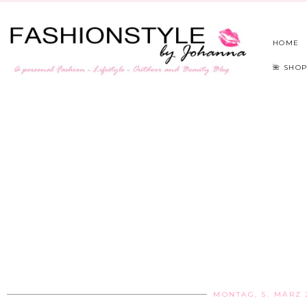
HOME
🌺 SHOP
MONTAG, 5. MÄRZ 