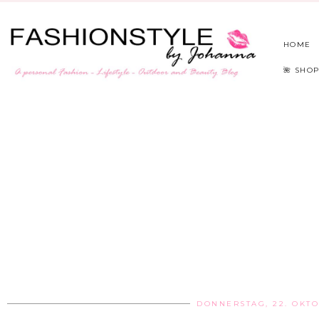
HOME
🌺 SHOP
DONNERSTAG, 22. OKTO