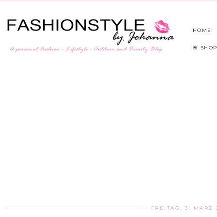
HOME
🌺 SHOP
FREITAG, 3. MÄRZ 