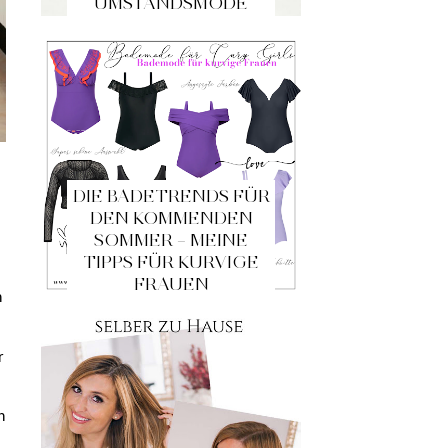
UMSTANDSMODE
DIE BADETRENDS FÜR
DEN KOMMENDEN
SOMMER – MEINE
TIPPS FÜR KURVIGE
FRAUEN
h
r
h