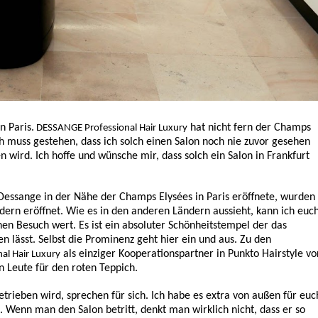
 Paris.
hat nicht fern der Champs
DESSANGE Professional Hair Luxury
Ich muss gestehen, dass ich solch einen Salon noch nie zuvor gesehen
en wird. Ich hoffe und wünsche mir, dass solch ein Salon in Frankfurt
 Dessange in der Nähe der Champs Elysées in Paris eröffnete, wurden
ndern eröffnet. Wie es in den anderen Ländern aussieht, kann ich euc
inen Besuch wert. Es ist ein absoluter Schönheitstempel der das
lässt. Selbst die Prominenz geht hier ein und aus. Zu den
als einziger Kooperationspartner in Punkto Hairstyle vo
al Hair Luxury
n Leute für den roten Teppich.
trieben wird, sprechen für sich. Ich habe es extra von außen für euc
e. Wenn man den Salon betritt, denkt man wirklich nicht, dass er so