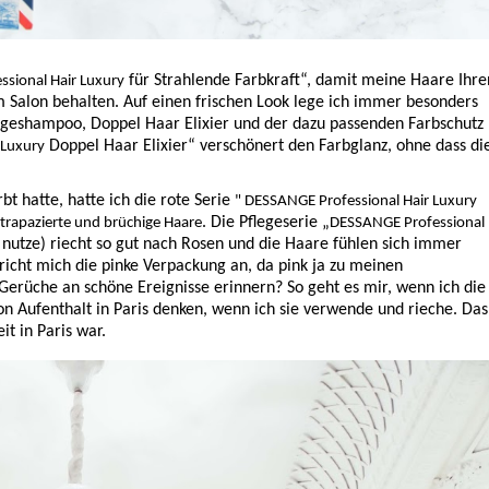
für Strahlende Farbkraft“, damit meine Haare Ihre
sional Hair Luxury
em Salon behalten. Auf einen frischen Look lege ich immer besonders
legeshampoo, Doppel Haar Elixier und der dazu passenden Farbschutz
Doppel Haar Elixier“ verschönert den Farbglanz, ohne dass di
 Luxury
t hatte, hatte ich die rote Serie
" DESSANGE Professional Hair Luxury
. Die Pflegeserie „
 strapazierte und brüchige Haare
DESSANGE Professional
t nutze) riecht so gut nach Rosen und die Haare fühlen sich immer
cht mich die pinke Verpackung an, da pink ja zu meinen
 Gerüche an schöne Ereignisse erinnern? So geht es mir, wenn ich die
on Aufenthalt in Paris denken, wenn ich sie verwende und rieche. Das
it in Paris war.