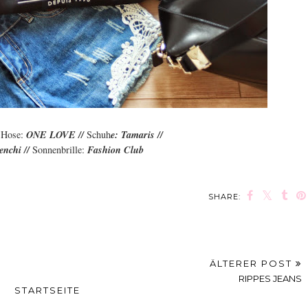
/
Hose:
ONE LOVE //
Schuh
e: Tamaris //
enchi //
Sonnenbrille:
Fashion Club
SHARE:
ÄLTERER POST
RIPPES JEANS
STARTSEITE